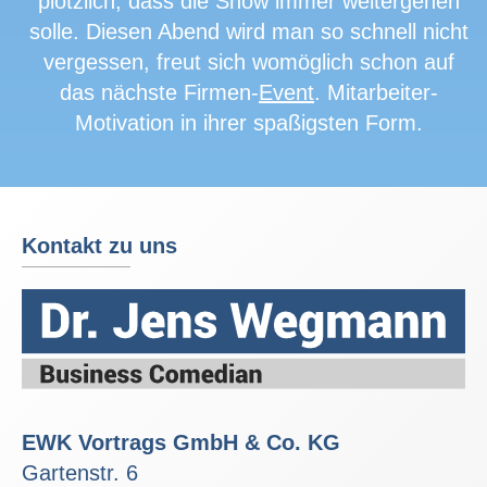
plötzlich, dass die Show immer weitergehen
solle. Diesen Abend wird man so schnell nicht
vergessen, freut sich womöglich schon auf
das nächste Firmen-
Event
. Mitarbeiter-
Motivation in ihrer spaßigsten Form.
Kontakt zu uns
EWK Vortrags GmbH & Co. KG
Gartenstr. 6