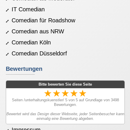
IT Comedian
Comedian für Roadshow
Comedian aus NRW
Comedian Köln
Comedian Düsseldorf
Bewertungen
Bitte bewerten Sie diese Seite
★
★
★
★
★
Seiten /unterhaltungskuenstler/
5
von
5
auf Grundlage von
3498
Bewertungen.
Bewertet wird das Design dieser Webseite, jeder Seitenbesucher kann
einmalig eine Bewertung abgeben.
Impressum