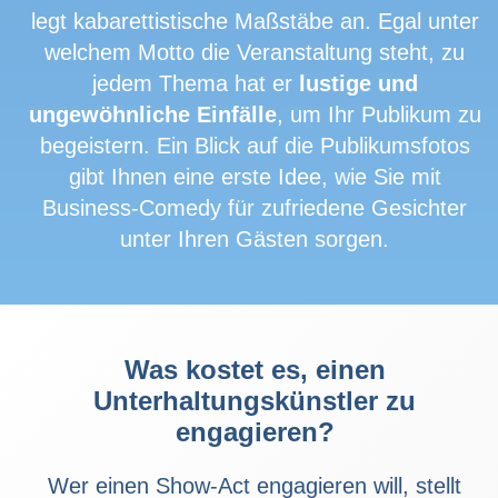
legt kabarettistische Maßstäbe an. Egal unter
welchem Motto die Veranstaltung steht, zu
jedem Thema hat er
lustige und
ungewöhnliche Einfälle
, um Ihr Publikum zu
begeistern. Ein Blick auf die Publikumsfotos
gibt Ihnen eine erste Idee, wie Sie mit
Business-Comedy für zufriedene Gesichter
unter Ihren Gästen sorgen.
Was kostet es, einen
Unterhaltungskünstler zu
engagieren?
Wer einen Show-Act engagieren will, stellt