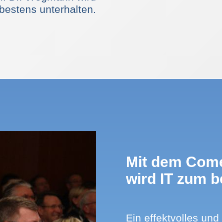
bestens unterhalten.
Mit dem Com
wird IT zum 
Ein effektvolles und