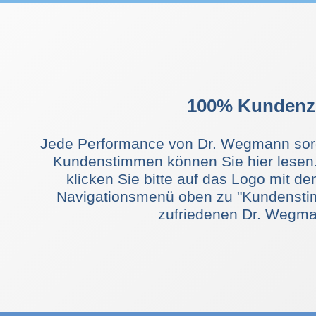
Wirtschaftscomedia
klassische Abendve
Schwerpunktthema I
Jens Wegmann sorgt
Gesprächsstoff und b
100% Kundenzu
Jede Performance von Dr. Wegmann sorgt
Kundenstimmen können Sie hier lesen
klicken Sie bitte auf das Logo mit de
Navigationsmenü oben zu "Kundenstim
zufriedenen Dr. Wegm