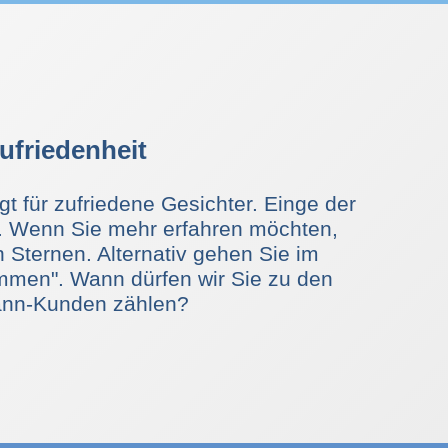
n ebenso maßgeschneidert wie eine
ranstaltung mit dem
T. Ein Event mit dem Comedian Dr.
 bei den Tagungsgästen für viel
leibt lange in positiver Erinnerung.
friedenheit
 für zufriedene Gesichter. Einge der
. Wenn Sie mehr erfahren möchten,
n Sternen. Alternativ gehen Sie im
men". Wann dürfen wir Sie zu den
ann-Kunden zählen?