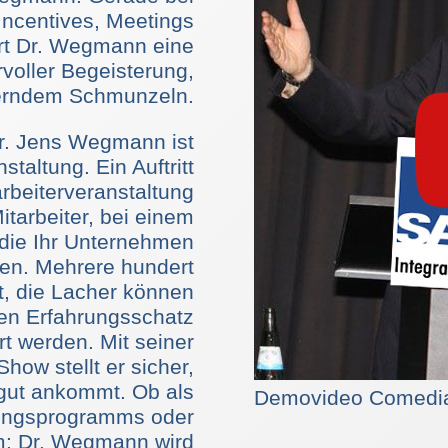
ncentives, Meetings
rt Dr. Wegmann eine
oller Begeisterung,
erndem Schmunzeln.
. Jens Wegmann ist
taltung. Ein Auftritt
rbeiterveranstaltung
itarbeiter, bei einem
 die Ihr Unternehmen
den. Mehrere hundert
t, die Lacher können
ten Erfahrungsschatz
t werden. Mit seiner
ow stellt er sicher,
 gut ankommt. Ob als
Demovideo Comedia
tungsprogramms oder
m: Dr. Wegmann wird