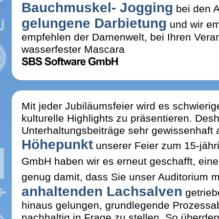
Bauchmuskel- Jogging
bei den A
gelungene Darbietung
und wir em
empfehlen der Damenwelt, bei Ihren Vera
wasserfester Mascara
Mit jeder Jubiläumsfeier wird es schwieri
kulturelle Highlights zu präsentieren. Des
Unterhaltungsbeiträge sehr gewissenhaft a
Höhepunkt
unserer Feier zum 15-jäh
GmbH haben wir es erneut geschafft, ein
genug damit, dass Sie unser Auditorium 
anhaltenden Lachsalven
getrieb
hinaus gelungen, grundlegende Prozessa
nachhaltig in Frage zu stellen. So überd