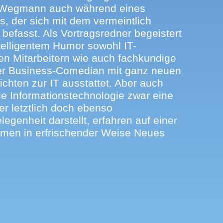
 Wegmann auch während eines
 der sich mit dem vermeintlich
befasst. Als Vortragsredner begeistert
elligentem Humor sowohl IT-
den Mitarbeitern wie auch fachkundige
der Business-Comedian mit ganz neuen
chten zur IT ausstattet. Aber auch
 die Informationstechnologie zwar eine
er letztlich doch ebenso
egenheit darstellt, erfahren auf einer
men in erfrischender Weise Neues
n samt Sicherheitslücken. Auf einer
nem Jahresrückblick in einem IT-
t der IT Comedian Dr. Wegmann, der
nderheiten des gastgebenden
gestellt ist, ein starkes
l unter den Teilnehmern der
r-Events begleitet der IT