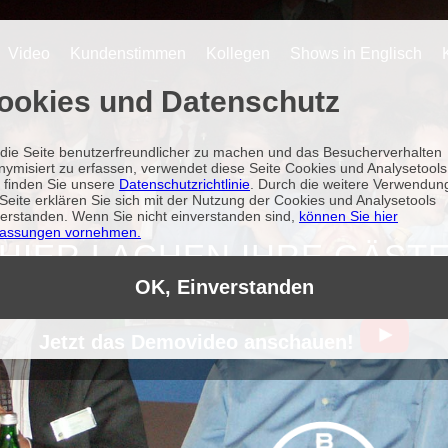
Video
Kundenstimmen
Kollegen
Shows in Englisch
ookies und Datenschutz
die Seite benutzerfreundlicher zu machen und das Besucherverhalten
nymisiert zu erfassen, verwendet diese Seite Cookies und Analysetools
r finden Sie unsere
Datenschutzrichtlinie
. Durch die weitere Verwendun
Seite erklären Sie sich mit der Nutzung der Cookies und Analysetools
verstanden. Wenn Sie nicht einverstanden sind,
können Sie hier
assungen vornehmen.
HIER LACHEN IHRE GÄST
OK, Einverstanden
Jetzt das Demovideo anschauen!