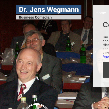
Home
C
Um 
ano
Hie
der 
ein
Anp