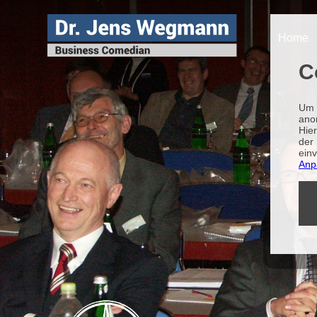
Home
C
Um 
ano
Hie
der 
ein
Anp