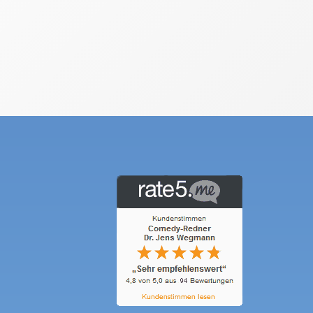
Firmenevents berechnet er zwischen
Die Gagen von Dr. Wegmann werden
gerne gezahlt, den der Erfolg der Vera
wichtiger als niedrige Kosten
Veranstaltung ja gar nicht durchfü
kostet eine Show von Dr. Wegma
einfach an und fragen ganz unverbindl
nicht und freuen sich, wenn Sie an
Dr. Wegma