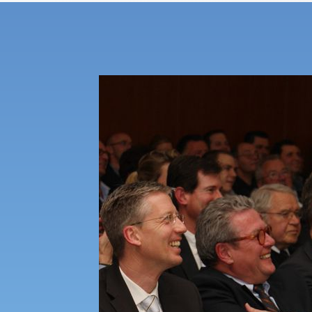
den sie lange in Erinner
Ob als auflockernde humoristische 
Mitte eines Tagungsprogramms
überraschender und entspannen
anstrengenden Veranstaltungstages 
abendlicher Unterhaltungsevent - 
stets sorgfältig vorbereiteter A
maßgeschneidert an den individuelle
Tagungsveranstalters, der mit rundu