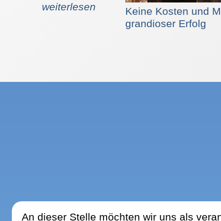
weiterlesen
 4500 € und 5.500 €.
Keine Kosten und Mü
 von seinen Kunden
grandioser Erfolg
nstaltung ist für sie
. Sonst hätte man die
hren müssen. Wieviel
nn genau. Rufen Sie
ich nach. Sie beißen
fragen. Das Team von
nn berät Sie gerne.
An dieser Stelle möchten wir uns als verant