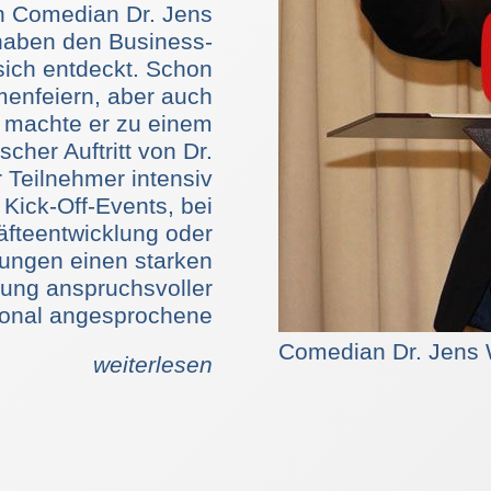
 Comedian Dr. Jens
aben den Business-
ich entdeckt. Schon
enfeiern, aber auch
 machte er zu einem
cher Auftritt von Dr.
 Teilnehmer intensiv
 Kick-Off-Events, bei
äfteentwicklung oder
rungen einen starken
gung anspruchsvoller
tional angesprochene
ch eine Einladung zu
Comedian Dr. Jen
weiterlesen
. Wegmann zu Recht
rn sich neu für "ihr"
n, die der Humorist
lten einen intensiven
ebende Unternehmen,