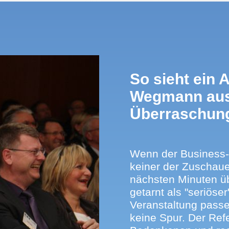
ung behalten werden.
Veranstaltung in der
, als gleichermaßen
der Abschluss eines
oder als klassischer
So sieht ein 
ein von Dr. Wegmann
Wegmann aus 
uftritt orientiert sich
n Bedürfnissen eines
Überraschun
m zufriedenen Gästen
belohnt wird.
Wenn der Business-
keiner der Zuschauer
nächsten Minuten ü
getarnt als "seriöse
Veranstaltung passe
keine Spur. Der Ref