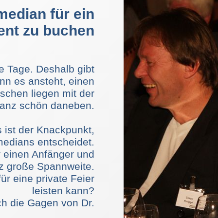
median für ein
ent zu buchen
le Tage. Deshalb gibt
enn es ansteht, einen
chen liegen mit der
ganz schön daneben.
 ist der Knackpunkt,
medians entscheidet.
r einen Anfänger und
anz große Spannweite.
r eine private Feier
leisten kann?
h die Gagen von Dr.
eurn und Stars. Bei