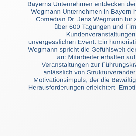
Bayerns Unternehmen entdecken den
Wegmann Unternehmen in Bayern h
Comedian Dr. Jens Wegmann für s
über 600 Tagungen und Firm
Kundenveranstaltungen
unvergesslichen Event. Ein humoristis
Wegmann spricht die Gefühlswelt der
an: Mitarbeiter erhalten auf
Veranstaltungen zur Führungskr
anlässlich von Strukturverände
Motivationsimpuls, der die Bewälti
Herausforderungen erleichtert. Emo
Bestandskunden fühlen sich dur
einem Show Programm mit Dr
wertgeschätzt und begeiste
Unternehmen. Potenzielle Neukunde
auf der Gefühlsebene erreicht, erha
positiven Eindruck über das gastg