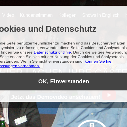
Video
Kundenstimmen
Kollegen
Shows in Englisch
ookies und Datenschutz
die Seite benutzerfreundlicher zu machen und das Besucherverhalten
nymisiert zu erfassen, verwendet diese Seite Cookies und Analysetools
r finden Sie unsere
Datenschutzrichtlinie
. Durch die weitere Verwendun
Seite erklären Sie sich mit der Nutzung der Cookies und Analysetools
verstanden. Wenn Sie nicht einverstanden sind,
können Sie hier
assungen vornehmen.
HIER LACHEN IHRE GÄST
OK, Einverstanden
Jetzt das Demovideo anschauen!